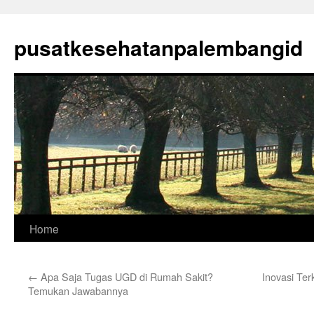
Skip
to
pusatkesehatanpalembangid
content
Home
←
Apa Saja Tugas UGD di Rumah Sakit?
Inovasi Ter
Temukan Jawabannya