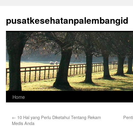
Skip
to
pusatkesehatanpalembangid
content
Home
←
10 Hal yang Perlu Diketahui Tentang Rekam
Pent
Medis Anda