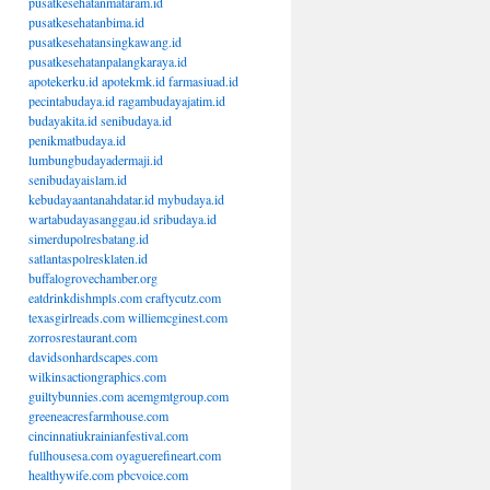
pusatkesehatanmataram.id
pusatkesehatanbima.id
pusatkesehatansingkawang.id
pusatkesehatanpalangkaraya.id
apotekerku.id
apotekmk.id
farmasiuad.id
pecintabudaya.id
ragambudayajatim.id
budayakita.id
senibudaya.id
penikmatbudaya.id
lumbungbudayadermaji.id
senibudayaislam.id
kebudayaantanahdatar.id
mybudaya.id
wartabudayasanggau.id
sribudaya.id
simerdupolresbatang.id
satlantaspolresklaten.id
buffalogrovechamber.org
eatdrinkdishmpls.com
craftycutz.com
texasgirlreads.com
williemcginest.com
zorrosrestaurant.com
davidsonhardscapes.com
wilkinsactiongraphics.com
guiltybunnies.com
acemgmtgroup.com
greeneacresfarmhouse.com
cincinnatiukrainianfestival.com
fullhousesa.com
oyaguerefineart.com
healthywife.com
pbcvoice.com