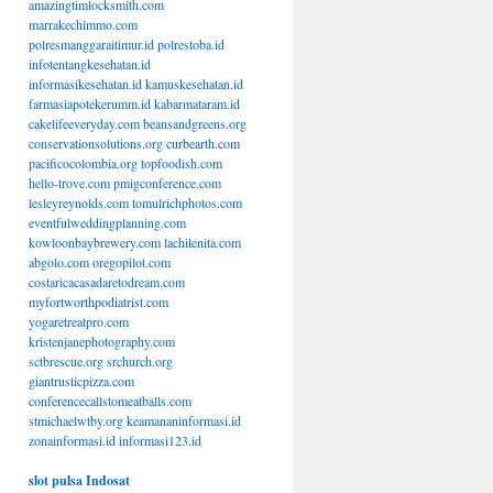
amazingtimlocksmith.com
marrakechimmo.com
polresmanggaraitimur.id
polrestoba.id
infotentangkesehatan.id
informasikesehatan.id
kamuskesehatan.id
farmasiapotekerumm.id
kabarmataram.id
cakelifeeveryday.com
beansandgreens.org
conservationsolutions.org
curbearth.com
pacificocolombia.org
topfoodish.com
hello-trove.com
pmigconference.com
lesleyreynolds.com
tomulrichphotos.com
eventfulweddingplanning.com
kowloonbaybrewery.com
lachilenita.com
abgolo.com
oregopilot.com
costaricacasadaretodream.com
myfortworthpodiatrist.com
yogaretreatpro.com
kristenjanephotography.com
sctbrescue.org
srchurch.org
giantrusticpizza.com
conferencecallstomeatballs.com
stmichaelwtby.org
keamananinformasi.id
zonainformasi.id
informasi123.id
slot pulsa Indosat