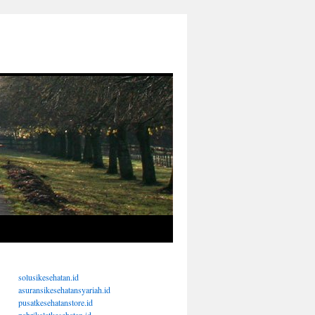
solusikesehatan.id
asuransikesehatansyariah.id
pusatkesehatanstore.id