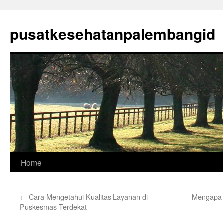
Skip
to
pusatkesehatanpalembangid
content
Home
←
Cara Mengetahui Kualitas Layanan di
Mengapa 
Puskesmas Terdekat