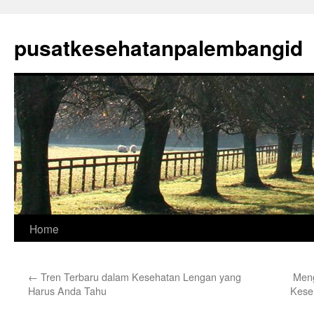
Skip
to
pusatkesehatanpalembangid
content
Home
←
Tren Terbaru dalam Kesehatan Lengan yang
Meng
Harus Anda Tahu
Kese