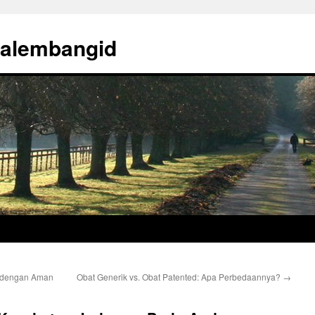
palembangid
n dengan Aman
Obat Generik vs. Obat Patented: Apa Perbedaannya?
→