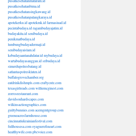
pusatkesehatanmataram.id
pusatkesehatanbima.id
pusatkesehatansingkawang.id
pusatkesehatanpalangkaraya.id
apotekerku.id
apotekmk.id
farmasiuad.id
pecintabudaya.id
ragambudayajatim.id
budayakita.id
senibudaya.id
penikmatbudaya.id
lumbungbudayadermaji.id
senibudayaislam.id
kebudayaantanahdatar.id
mybudaya.id
wartabudayasanggau.id
sribudaya.id
simerdupolresbatang.id
satlantaspolresklaten.id
buffalogrovechamber.org
eatdrinkdishmpls.com
craftycutz.com
texasgirlreads.com
williemcginest.com
zorrosrestaurant.com
davidsonhardscapes.com
wilkinsactiongraphics.com
guiltybunnies.com
acemgmtgroup.com
greeneacresfarmhouse.com
cincinnatiukrainianfestival.com
fullhousesa.com
oyaguerefineart.com
healthywife.com
pbcvoice.com