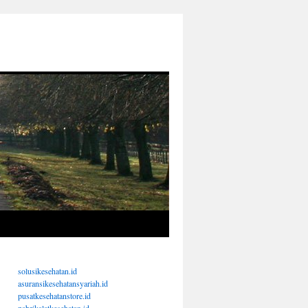
solusikesehatan.id
asuransikesehatansyariah.id
pusatkesehatanstore.id