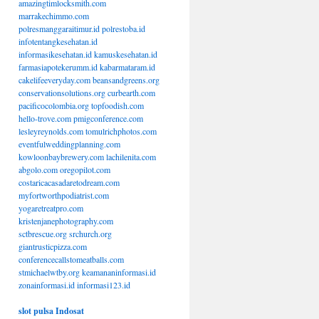
amazingtimlocksmith.com
marrakechimmo.com
polresmanggaraitimur.id
polrestoba.id
infotentangkesehatan.id
informasikesehatan.id
kamuskesehatan.id
farmasiapotekerumm.id
kabarmataram.id
cakelifeeveryday.com
beansandgreens.org
conservationsolutions.org
curbearth.com
pacificocolombia.org
topfoodish.com
hello-trove.com
pmigconference.com
lesleyreynolds.com
tomulrichphotos.com
eventfulweddingplanning.com
kowloonbaybrewery.com
lachilenita.com
abgolo.com
oregopilot.com
costaricacasadaretodream.com
myfortworthpodiatrist.com
yogaretreatpro.com
kristenjanephotography.com
sctbrescue.org
srchurch.org
giantrusticpizza.com
conferencecallstomeatballs.com
stmichaelwtby.org
keamananinformasi.id
zonainformasi.id
informasi123.id
slot pulsa Indosat