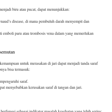
 menjadi biru atau pucat, dapat menunjukkan:
ynaud’s disease, di mana pembuluh darah menyempit dan
ti emboli paru atau trombosis vena dalam yang memerlukan
esemutan
kemampuan untuk merasakan di jari dapat menjadi tanda saraf
bnya bisa termasuk:
pengaruhi saraf.
at menyebabkan kerusakan saraf di tangan dan jari.
t berfungsi sebagai indikator masalah kesehatan yang lebih serius: