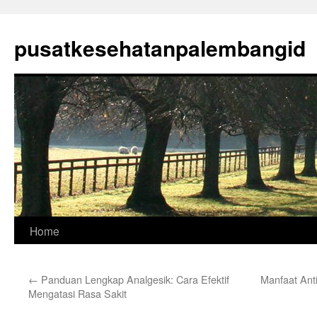
Skip
to
pusatkesehatanpalembangid
content
Home
←
Panduan Lengkap Analgesik: Cara Efektif
Manfaat Ant
Mengatasi Rasa Sakit