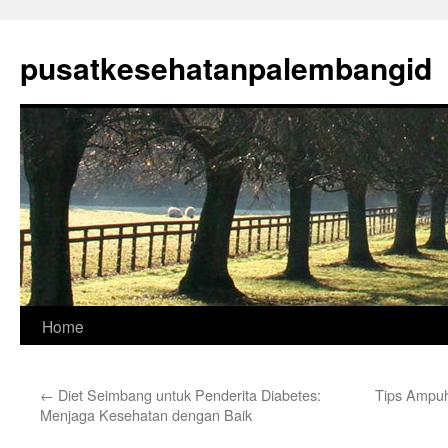
Skip
to
pusatkesehatanpalembangid
content
Home
←
Diet Seimbang untuk Penderita Diabetes:
Tips Ampuh
Menjaga Kesehatan dengan Baik