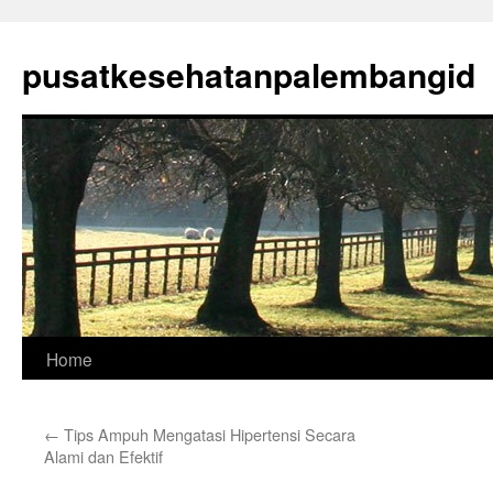
Skip
to
pusatkesehatanpalembangid
content
Home
←
Tips Ampuh Mengatasi Hipertensi Secara
Alami dan Efektif