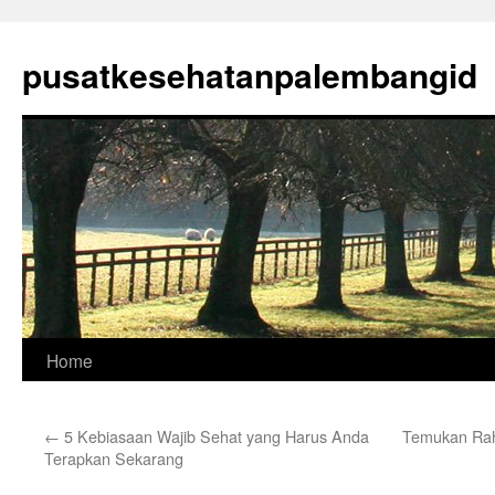
Skip
to
pusatkesehatanpalembangid
content
Home
←
5 Kebiasaan Wajib Sehat yang Harus Anda
Temukan Rah
Terapkan Sekarang