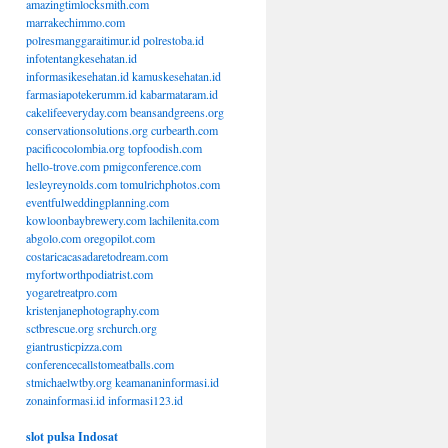
amazingtimlocksmith.com
marrakechimmo.com
polresmanggaraitimur.id
polrestoba.id
infotentangkesehatan.id
informasikesehatan.id
kamuskesehatan.id
farmasiapotekerumm.id
kabarmataram.id
cakelifeeveryday.com
beansandgreens.org
conservationsolutions.org
curbearth.com
pacificocolombia.org
topfoodish.com
hello-trove.com
pmigconference.com
lesleyreynolds.com
tomulrichphotos.com
eventfulweddingplanning.com
kowloonbaybrewery.com
lachilenita.com
abgolo.com
oregopilot.com
costaricacasadaretodream.com
myfortworthpodiatrist.com
yogaretreatpro.com
kristenjanephotography.com
sctbrescue.org
srchurch.org
giantrusticpizza.com
conferencecallstomeatballs.com
stmichaelwtby.org
keamananinformasi.id
zonainformasi.id
informasi123.id
slot pulsa Indosat