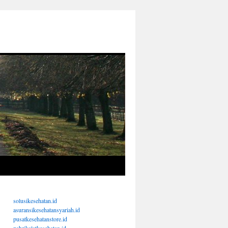
solusikesehatan.id
asuransikesehatansyariah.id
pusatkesehatanstore.id