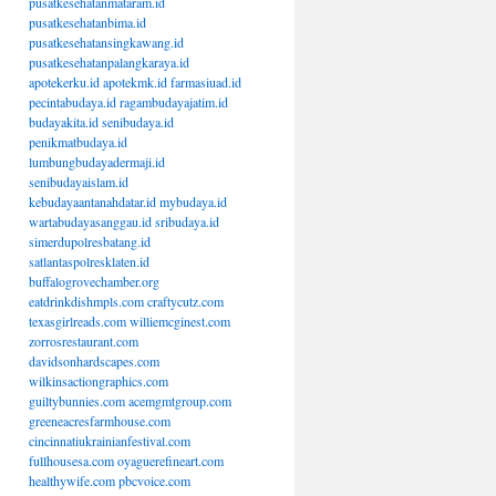
pusatkesehatanmataram.id
pusatkesehatanbima.id
pusatkesehatansingkawang.id
pusatkesehatanpalangkaraya.id
apotekerku.id
apotekmk.id
farmasiuad.id
pecintabudaya.id
ragambudayajatim.id
budayakita.id
senibudaya.id
penikmatbudaya.id
lumbungbudayadermaji.id
senibudayaislam.id
kebudayaantanahdatar.id
mybudaya.id
wartabudayasanggau.id
sribudaya.id
simerdupolresbatang.id
satlantaspolresklaten.id
buffalogrovechamber.org
eatdrinkdishmpls.com
craftycutz.com
texasgirlreads.com
williemcginest.com
zorrosrestaurant.com
davidsonhardscapes.com
wilkinsactiongraphics.com
guiltybunnies.com
acemgmtgroup.com
greeneacresfarmhouse.com
cincinnatiukrainianfestival.com
fullhousesa.com
oyaguerefineart.com
healthywife.com
pbcvoice.com