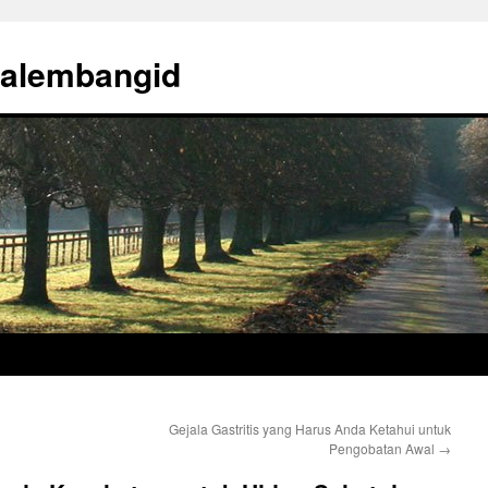
palembangid
Gejala Gastritis yang Harus Anda Ketahui untuk
Pengobatan Awal
→