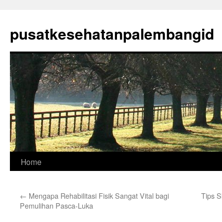
Skip
to
pusatkesehatanpalembangid
content
Home
←
Mengapa Rehabilitasi Fisik Sangat Vital bagi
Tips S
Pemulihan Pasca-Luka