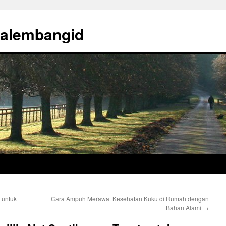
palembangid
 untuk
Cara Ampuh Merawat Kesehatan Kuku di Rumah dengan
Bahan Alami
→