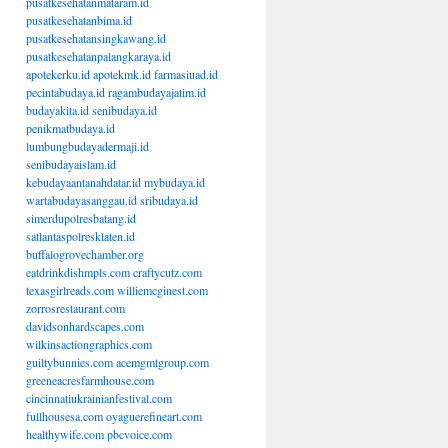
pusatkesehatanmataram.id
pusatkesehatanbima.id
pusatkesehatansingkawang.id
pusatkesehatanpalangkaraya.id
apotekerku.id
apotekmk.id
farmasiuad.id
pecintabudaya.id
ragambudayajatim.id
budayakita.id
senibudaya.id
penikmatbudaya.id
lumbungbudayadermaji.id
senibudayaislam.id
kebudayaantanahdatar.id
mybudaya.id
wartabudayasanggau.id
sribudaya.id
simerdupolresbatang.id
satlantaspolresklaten.id
buffalogrovechamber.org
eatdrinkdishmpls.com
craftycutz.com
texasgirlreads.com
williemcginest.com
zorrosrestaurant.com
davidsonhardscapes.com
wilkinsactiongraphics.com
guiltybunnies.com
acemgmtgroup.com
greeneacresfarmhouse.com
cincinnatiukrainianfestival.com
fullhousesa.com
oyaguerefineart.com
healthywife.com
pbcvoice.com