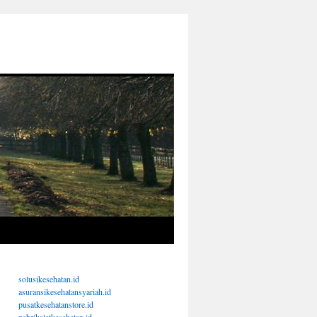
solusikesehatan.id
asuransikesehatansyariah.id
pusatkesehatanstore.id