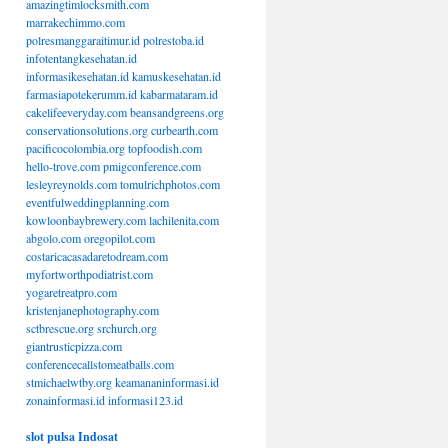
amazingtimlocksmith.com
marrakechimmo.com
polresmanggaraitimur.id
polrestoba.id
infotentangkesehatan.id
informasikesehatan.id
kamuskesehatan.id
farmasiapotekerumm.id
kabarmataram.id
cakelifeeveryday.com
beansandgreens.org
conservationsolutions.org
curbearth.com
pacificocolombia.org
topfoodish.com
hello-trove.com
pmigconference.com
lesleyreynolds.com
tomulrichphotos.com
eventfulweddingplanning.com
kowloonbaybrewery.com
lachilenita.com
abgolo.com
oregopilot.com
costaricacasadaretodream.com
myfortworthpodiatrist.com
yogaretreatpro.com
kristenjanephotography.com
sctbrescue.org
srchurch.org
giantrusticpizza.com
conferencecallstomeatballs.com
stmichaelwtby.org
keamananinformasi.id
zonainformasi.id
informasi123.id
slot pulsa Indosat