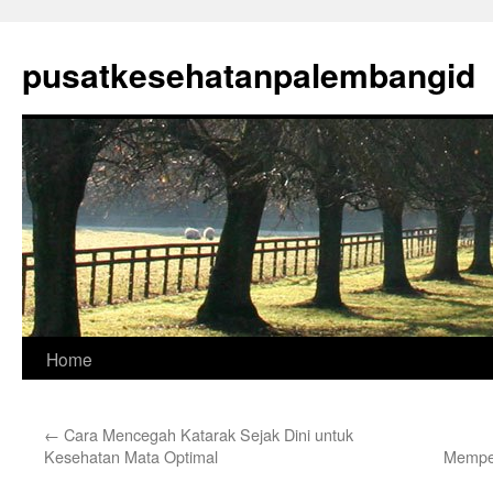
Skip
to
pusatkesehatanpalembangid
content
Home
←
Cara Mencegah Katarak Sejak Dini untuk
Kesehatan Mata Optimal
Mempe