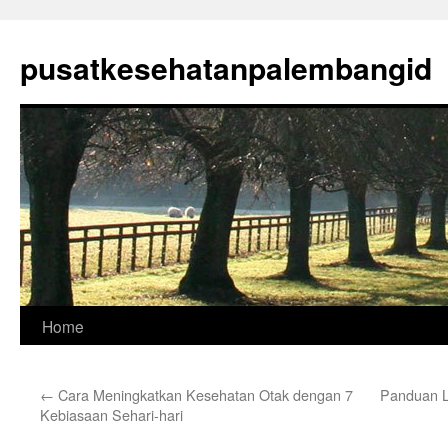
Skip
to
pusatkesehatanpalembangid
content
Home
←
Cara Meningkatkan Kesehatan Otak dengan 7
Panduan L
Kebiasaan Sehari-hari