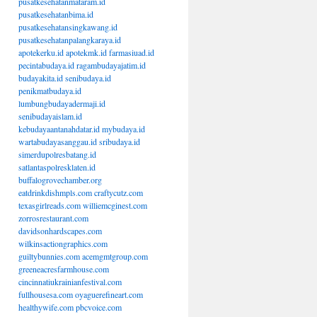
pusatkesehatanmataram.id
pusatkesehatanbima.id
pusatkesehatansingkawang.id
pusatkesehatanpalangkaraya.id
apotekerku.id
apotekmk.id
farmasiuad.id
pecintabudaya.id
ragambudayajatim.id
budayakita.id
senibudaya.id
penikmatbudaya.id
lumbungbudayadermaji.id
senibudayaislam.id
kebudayaantanahdatar.id
mybudaya.id
wartabudayasanggau.id
sribudaya.id
simerdupolresbatang.id
satlantaspolresklaten.id
buffalogrovechamber.org
eatdrinkdishmpls.com
craftycutz.com
texasgirlreads.com
williemcginest.com
zorrosrestaurant.com
davidsonhardscapes.com
wilkinsactiongraphics.com
guiltybunnies.com
acemgmtgroup.com
greeneacresfarmhouse.com
cincinnatiukrainianfestival.com
fullhousesa.com
oyaguerefineart.com
healthywife.com
pbcvoice.com