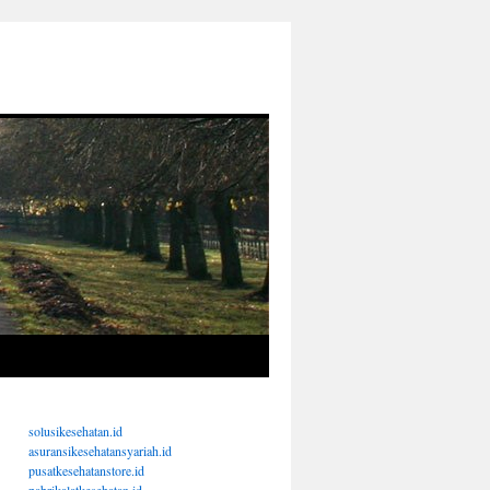
solusikesehatan.id
asuransikesehatansyariah.id
pusatkesehatanstore.id