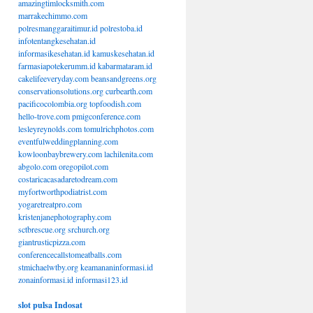
amazingtimlocksmith.com
marrakechimmo.com
polresmanggaraitimur.id
polrestoba.id
infotentangkesehatan.id
informasikesehatan.id
kamuskesehatan.id
farmasiapotekerumm.id
kabarmataram.id
cakelifeeveryday.com
beansandgreens.org
conservationsolutions.org
curbearth.com
pacificocolombia.org
topfoodish.com
hello-trove.com
pmigconference.com
lesleyreynolds.com
tomulrichphotos.com
eventfulweddingplanning.com
kowloonbaybrewery.com
lachilenita.com
abgolo.com
oregopilot.com
costaricacasadaretodream.com
myfortworthpodiatrist.com
yogaretreatpro.com
kristenjanephotography.com
sctbrescue.org
srchurch.org
giantrusticpizza.com
conferencecallstomeatballs.com
stmichaelwtby.org
keamananinformasi.id
zonainformasi.id
informasi123.id
slot pulsa Indosat