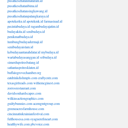
pusatkesehatanmataram.id
pusatkesehatanbima.id
pusatkesehatansingkawang.id
pusatkesehatanpalangkaraya.id
apotekerku.id
apotekmk.id
farmasiuad.id
pecintabudaya.id
ragambudayajatim.id
budayakita.id
senibudaya.id
penikmatbudaya.id
lumbungbudayadermaji.id
senibudayaislam.id
kebudayaantanahdatar.id
mybudaya.id
wartabudayasanggau.id
sribudaya.id
simerdupolresbatang.id
satlantaspolresklaten.id
buffalogrovechamber.org
eatdrinkdishmpls.com
craftycutz.com
texasgirlreads.com
williemcginest.com
zorrosrestaurant.com
davidsonhardscapes.com
wilkinsactiongraphics.com
guiltybunnies.com
acemgmtgroup.com
greeneacresfarmhouse.com
cincinnatiukrainianfestival.com
fullhousesa.com
oyaguerefineart.com
healthywife.com
pbcvoice.com