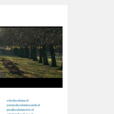
solusikesehatan.id
asuransikesehatansyariah.id
pusatkesehatanstore.id