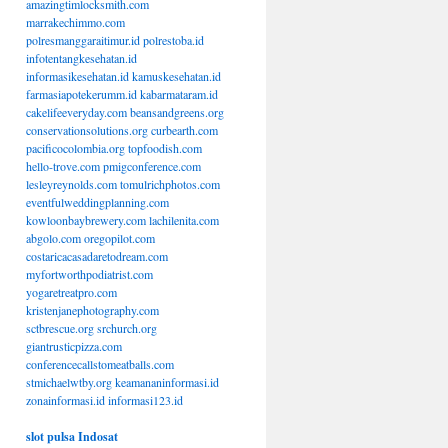
amazingtimlocksmith.com
marrakechimmo.com
polresmanggaraitimur.id
polrestoba.id
infotentangkesehatan.id
informasikesehatan.id
kamuskesehatan.id
farmasiapotekerumm.id
kabarmataram.id
cakelifeeveryday.com
beansandgreens.org
conservationsolutions.org
curbearth.com
pacificocolombia.org
topfoodish.com
hello-trove.com
pmigconference.com
lesleyreynolds.com
tomulrichphotos.com
eventfulweddingplanning.com
kowloonbaybrewery.com
lachilenita.com
abgolo.com
oregopilot.com
costaricacasadaretodream.com
myfortworthpodiatrist.com
yogaretreatpro.com
kristenjanephotography.com
sctbrescue.org
srchurch.org
giantrusticpizza.com
conferencecallstomeatballs.com
stmichaelwtby.org
keamananinformasi.id
zonainformasi.id
informasi123.id
slot pulsa Indosat