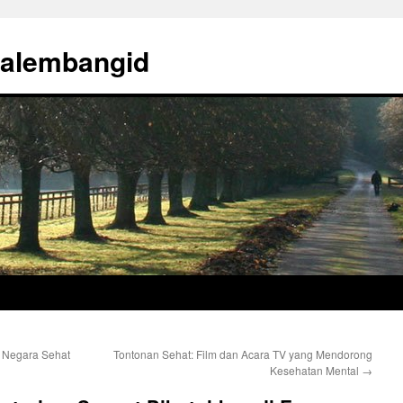
palembangid
n Negara Sehat
Tontonan Sehat: Film dan Acara TV yang Mendorong
Kesehatan Mental
→