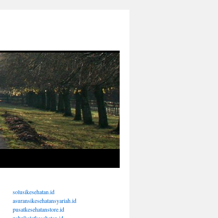
solusikesehatan.id
asuransikesehatansyariah.id
pusatkesehatanstore.id