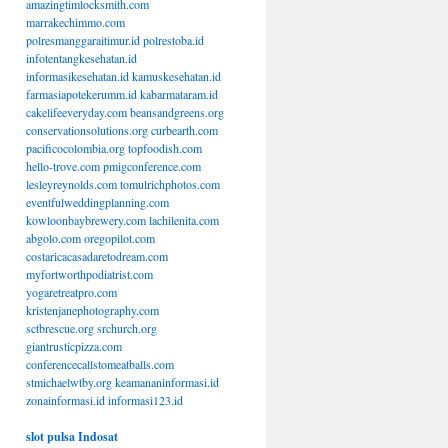
amazingtimlocksmith.com
marrakechimmo.com
polresmanggaraitimur.id
polrestoba.id
infotentangkesehatan.id
informasikesehatan.id
kamuskesehatan.id
farmasiapotekerumm.id
kabarmataram.id
cakelifeeveryday.com
beansandgreens.org
conservationsolutions.org
curbearth.com
pacificocolombia.org
topfoodish.com
hello-trove.com
pmigconference.com
lesleyreynolds.com
tomulrichphotos.com
eventfulweddingplanning.com
kowloonbaybrewery.com
lachilenita.com
abgolo.com
oregopilot.com
costaricacasadaretodream.com
myfortworthpodiatrist.com
yogaretreatpro.com
kristenjanephotography.com
sctbrescue.org
srchurch.org
giantrusticpizza.com
conferencecallstomeatballs.com
stmichaelwtby.org
keamananinformasi.id
zonainformasi.id
informasi123.id
slot pulsa Indosat