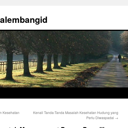
palembangid
an Kesehatan
Kenali Tanda-Tanda Masalah Kesehatan Hudung yang
Perlu Diwaspadai
→