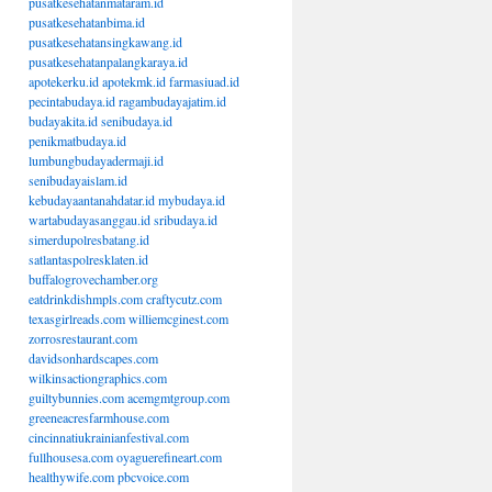
pusatkesehatanmataram.id
pusatkesehatanbima.id
pusatkesehatansingkawang.id
pusatkesehatanpalangkaraya.id
apotekerku.id
apotekmk.id
farmasiuad.id
pecintabudaya.id
ragambudayajatim.id
budayakita.id
senibudaya.id
penikmatbudaya.id
lumbungbudayadermaji.id
senibudayaislam.id
kebudayaantanahdatar.id
mybudaya.id
wartabudayasanggau.id
sribudaya.id
simerdupolresbatang.id
satlantaspolresklaten.id
buffalogrovechamber.org
eatdrinkdishmpls.com
craftycutz.com
texasgirlreads.com
williemcginest.com
zorrosrestaurant.com
davidsonhardscapes.com
wilkinsactiongraphics.com
guiltybunnies.com
acemgmtgroup.com
greeneacresfarmhouse.com
cincinnatiukrainianfestival.com
fullhousesa.com
oyaguerefineart.com
healthywife.com
pbcvoice.com