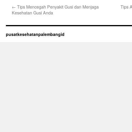
←
Tips Mencegah Penyakit Gusi dan Menjaga
Tips 
Kesehatan Gusi Anda
pusatkesehatanpalembangid