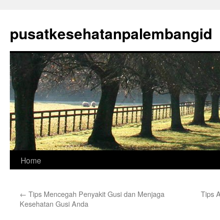
Skip
to
pusatkesehatanpalembangid
content
Home
←
Tips Mencegah Penyakit Gusi dan Menjaga
Tips 
Kesehatan Gusi Anda