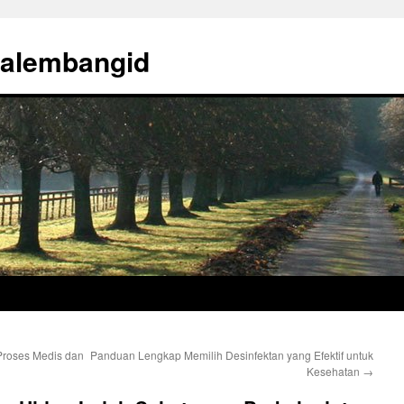
palembangid
Proses Medis dan
Panduan Lengkap Memilih Desinfektan yang Efektif untuk
Kesehatan
→