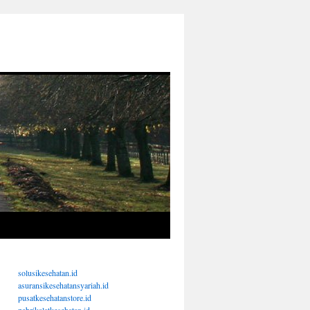
solusikesehatan.id
asuransikesehatansyariah.id
pusatkesehatanstore.id