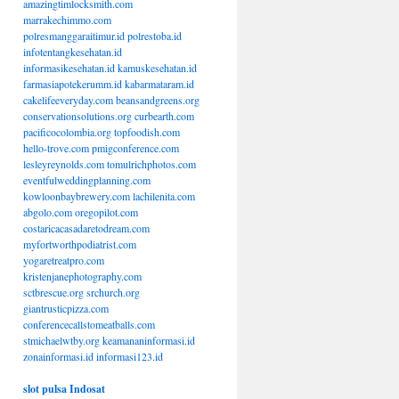
amazingtimlocksmith.com
marrakechimmo.com
polresmanggaraitimur.id
polrestoba.id
infotentangkesehatan.id
informasikesehatan.id
kamuskesehatan.id
farmasiapotekerumm.id
kabarmataram.id
cakelifeeveryday.com
beansandgreens.org
conservationsolutions.org
curbearth.com
pacificocolombia.org
topfoodish.com
hello-trove.com
pmigconference.com
lesleyreynolds.com
tomulrichphotos.com
eventfulweddingplanning.com
kowloonbaybrewery.com
lachilenita.com
abgolo.com
oregopilot.com
costaricacasadaretodream.com
myfortworthpodiatrist.com
yogaretreatpro.com
kristenjanephotography.com
sctbrescue.org
srchurch.org
giantrusticpizza.com
conferencecallstomeatballs.com
stmichaelwtby.org
keamananinformasi.id
zonainformasi.id
informasi123.id
slot pulsa Indosat