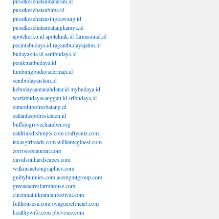
pusatkesehatanmataram.id
pusatkesehatanbima.id
pusatkesehatansingkawang.id
pusatkesehatanpalangkaraya.id
apotekerku.id
apotekmk.id
farmasiuad.id
pecintabudaya.id
ragambudayajatim.id
budayakita.id
senibudaya.id
penikmatbudaya.id
lumbungbudayadermaji.id
senibudayaislam.id
kebudayaantanahdatar.id
mybudaya.id
wartabudayasanggau.id
sribudaya.id
simerdupolresbatang.id
satlantaspolresklaten.id
buffalogrovechamber.org
eatdrinkdishmpls.com
craftycutz.com
texasgirlreads.com
williemcginest.com
zorrosrestaurant.com
davidsonhardscapes.com
wilkinsactiongraphics.com
guiltybunnies.com
acemgmtgroup.com
greeneacresfarmhouse.com
cincinnatiukrainianfestival.com
fullhousesa.com
oyaguerefineart.com
healthywife.com
pbcvoice.com