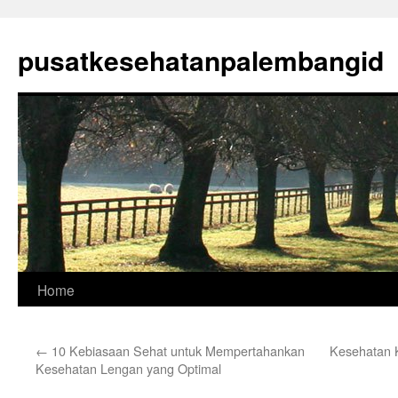
Skip
to
pusatkesehatanpalembangid
content
Home
←
10 Kebiasaan Sehat untuk Mempertahankan
Kesehatan 
Kesehatan Lengan yang Optimal