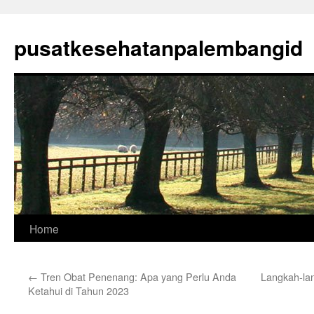
Skip
to
pusatkesehatanpalembangid
content
Home
←
Tren Obat Penenang: Apa yang Perlu Anda
Langkah-la
Ketahui di Tahun 2023