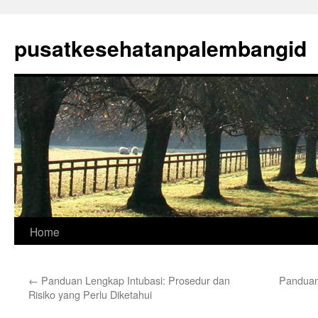
Skip
to
pusatkesehatanpalembangid
content
Home
←
Panduan Lengkap Intubasi: Prosedur dan
Panduan
Risiko yang Perlu Diketahui