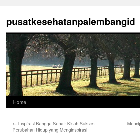
Skip
to
pusatkesehatanpalembangid
content
Home
←
Inspirasi Bangga Sehat: Kisah Sukses
Menci
Perubahan Hidup yang Menginspirasi