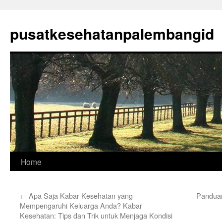
Skip
to
pusatkesehatanpalembangid
content
Home
←
Apa Saja Kabar Kesehatan yang
Panduan
Mempengaruhi Keluarga Anda? Kabar
Kesehatan: Tips dan Trik untuk Menjaga Kondisi