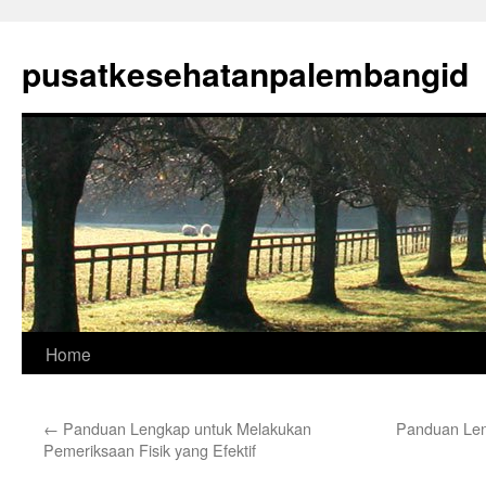
Skip
to
pusatkesehatanpalembangid
content
Home
←
Panduan Lengkap untuk Melakukan
Panduan Le
Pemeriksaan Fisik yang Efektif