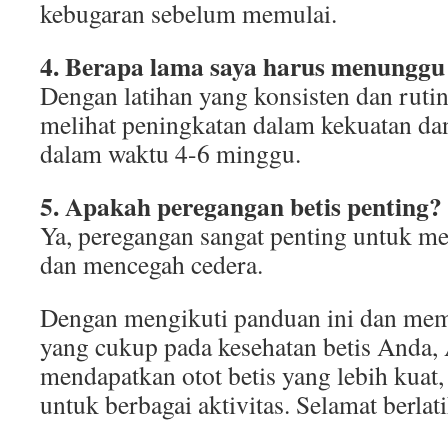
kebugaran sebelum memulai.
4. Berapa lama saya harus menunggu 
Dengan latihan yang konsisten dan ruti
melihat peningkatan dalam kekuatan dan 
dalam waktu 4-6 minggu.
5. Apakah peregangan betis penting?
Ya, peregangan sangat penting untuk menj
dan mencegah cedera.
Dengan mengikuti panduan ini dan mem
yang cukup pada kesehatan betis Anda,
mendapatkan otot betis yang lebih kuat, 
untuk berbagai aktivitas. Selamat berlat