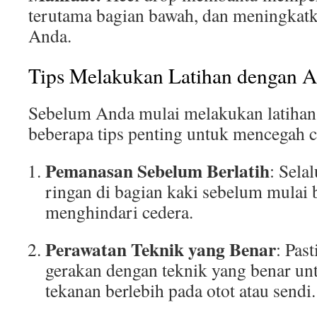
terutama bagian bawah, dan meningkatk
Anda.
Tips Melakukan Latihan dengan 
Sebelum Anda mulai melakukan latihan-l
beberapa tips penting untuk mencegah c
Pemanasan Sebelum Berlatih
: Sela
ringan di bagian kaki sebelum mulai 
menghindari cedera.
Perawatan Teknik yang Benar
: Pas
gerakan dengan teknik yang benar u
tekanan berlebih pada otot atau sendi.