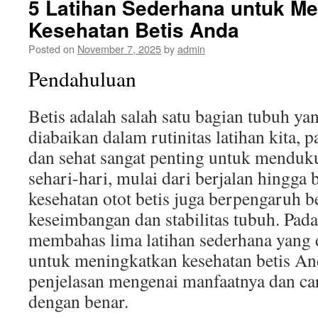
5 Latihan Sederhana untuk M
Kesehatan Betis Anda
Posted on
November 7, 2025
by
admin
Pendahuluan
Betis adalah salah satu bagian tubuh yan
diabaikan dalam rutinitas latihan kita, 
dan sehat sangat penting untuk menduku
sehari-hari, mulai dari berjalan hingga be
kesehatan otot betis juga berpengaruh b
keseimbangan dan stabilitas tubuh. Pada a
membahas lima latihan sederhana yang
untuk meningkatkan kesehatan betis And
penjelasan mengenai manfaatnya dan c
dengan benar.