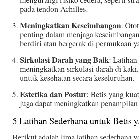
pada tendon Achilles.
Meningkatkan Keseimbangan
: Oto
penting dalam menjaga keseimbangan 
berdiri atau bergerak di permukaan ya
Sirkulasi Darah yang Baik
: Latihan
meningkatkan sirkulasi darah di kaki,
untuk kesehatan secara keseluruhan.
Estetika dan Postur
: Betis yang kua
juga dapat meningkatkan penampilan f
5 Latihan Sederhana untuk Betis 
Berikut adalah lima latihan sederhana 