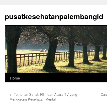
Skip
to
pusatkesehatanpalembangid
content
Home
←
Tontonan Sehat: Film dan Acara TV yang
Car
Mendorong Kesehatan Mental