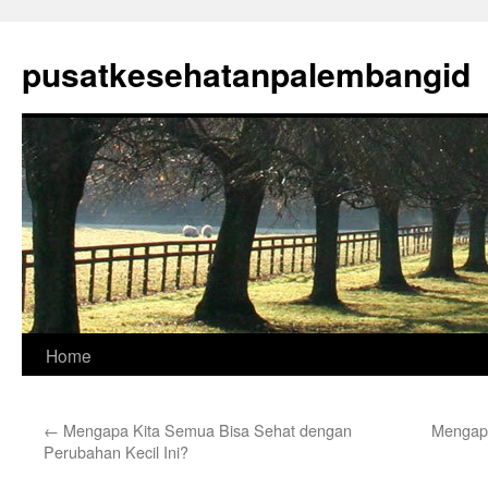
Skip
to
pusatkesehatanpalembangid
content
Home
←
Mengapa Kita Semua Bisa Sehat dengan
Mengapa
Perubahan Kecil Ini?