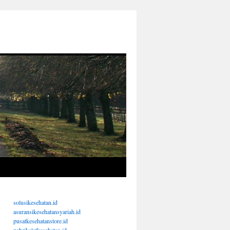
solusikesehatan.id
asuransikesehatansyariah.id
pusatkesehatanstore.id