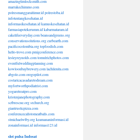
amazingtimlocksmith.com
marrakechimmo.com
polresmanggaraitimur.id
polrestoba.id
infotentangkesehatan.id
informasikesehatan.id
kamuskesehatan.id
farmasiapotekerumm.id
kabarmataram.id
cakelifeeveryday.com
beansandgreens.org
conservationsolutions.org
curbearth.com
pacificocolombia.org
topfoodish.com
hello-trove.com
pmigconference.com
lesleyreynolds.com
tomulrichphotos.com
eventfulweddingplanning.com
kowloonbaybrewery.com
lachilenita.com
abgolo.com
oregopilot.com
costaricacasadaretodream.com
myfortworthpodiatrist.com
yogaretreatpro.com
kristenjanephotography.com
sctbrescue.org
srchurch.org
giantrusticpizza.com
conferencecallstomeatballs.com
stmichaelwtby.org
keamananinformasi.id
zonainformasi.id
informasi123.id
slot pulsa Indosat