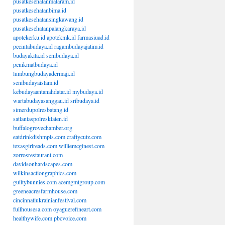
pusatkesehatanmataram.id
pusatkesehatanbima.id
pusatkesehatansingkawang.id
pusatkesehatanpalangkaraya.id
apotekerku.id
apotekmk.id
farmasiuad.id
pecintabudaya.id
ragambudayajatim.id
budayakita.id
senibudaya.id
penikmatbudaya.id
lumbungbudayadermaji.id
senibudayaislam.id
kebudayaantanahdatar.id
mybudaya.id
wartabudayasanggau.id
sribudaya.id
simerdupolresbatang.id
satlantaspolresklaten.id
buffalogrovechamber.org
eatdrinkdishmpls.com
craftycutz.com
texasgirlreads.com
williemcginest.com
zorrosrestaurant.com
davidsonhardscapes.com
wilkinsactiongraphics.com
guiltybunnies.com
acemgmtgroup.com
greeneacresfarmhouse.com
cincinnatiukrainianfestival.com
fullhousesa.com
oyaguerefineart.com
healthywife.com
pbcvoice.com