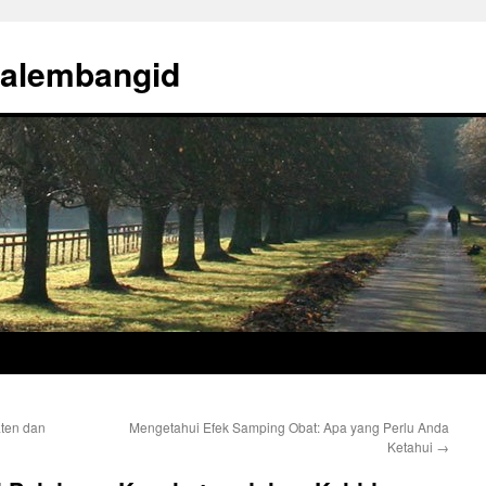
palembangid
ten dan
Mengetahui Efek Samping Obat: Apa yang Perlu Anda
Ketahui
→