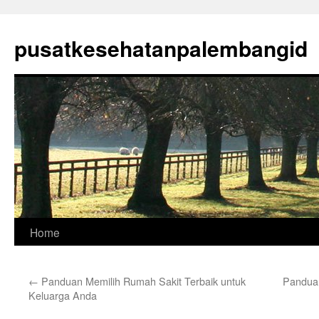
Skip
to
pusatkesehatanpalembangid
content
Home
←
Panduan Memilih Rumah Sakit Terbaik untuk
Panduan
Keluarga Anda