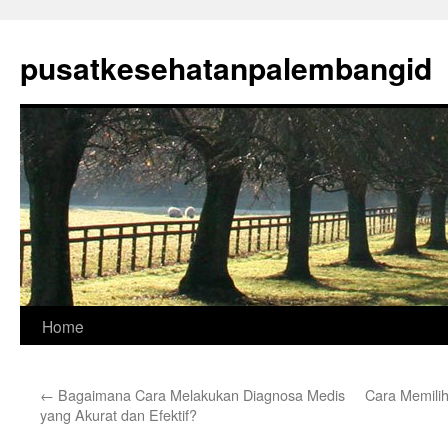
Skip
to
pusatkesehatanpalembangid
content
Home
←
Bagaimana Cara Melakukan Diagnosa Medis
Cara Memilih
yang Akurat dan Efektif?